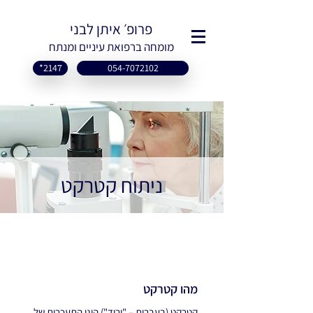
פרופ׳ איתן לבני
מומחה ברפואת עיניים ומנתח
*2147ֿ
054-7072102
ניתוח קטרקט
מהו קטרקט
קטרקט (בעברית – "ירוד") הינו התעכרות של