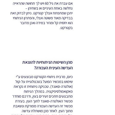
אם עברת את גיל 60 ויש לך תחושה שהראייה
נחלשה באחת העיניים או בשתיהן –
יתכן שמתפתח אצלך קטרקט. ניתן לבדוק זאת
בבדיקה מאוד פשוטה אצלי, והפתרון הניתוחי
הוא יחסית קל ומהיר במידה ואכן מדובר
בקטרקט.
מהן השיטות הניתוחיות להוצאת
העדשה העינית העכורה?
כיום, מרבית ניתוחי הקטרקט מבוצעים ע"י
שימוש במכשיר הפועל בטכנולוגיית על-קול
(אולטרה-סאונד). טכניקה ניתוחית זו נקראת
פאקואמולסיפיקציה. במהלך הניתוח
מתבצעים חתכים זעירים בעין, ודרכם מוחדר
מכשיר האולטרה-סאונד לתוך העין. בעזרת
מכשיר זה העדשה העכורה מפורקת ונשאבת
מתוך העין. לאחר מכן מושתלת עדשה